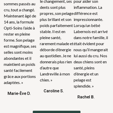
le changement, ses
pour aider son
sommes passés au
dents sont plus
inflammation. La
cru, tout a changé.
propres, son pelage
différence est
Maintenant âgé de
plus brillant et son
impressionnante.
14 ans, la formule
poids parfaitement
Lorsqu’un bébé
Opti-Soins l’aide à
stable. Il est en
Labernois est arrivé
rester en pleine
pleine santé,
dans notre famille, il
forme. Son pelage
rarement malade et
était évident pour
est magnifique, ses
déborde d’énergie
nous qu’il mangerait
selles sont moins
au quotidien. Je ne
lui aussi du cru. Nos
abondantes et il
donnerais plus rien
deux chiens sont en
maintient un poids
d’autre que
santé, pleins
santé facilement
Landreville à mon
d’énergie et un
grâce aux portions
chien. »
pelage est
adaptées. »
splendide. »
Caroline S.
Marie-Ève D.
Rachel B.