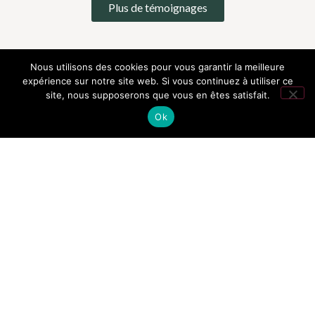
Plus de témoignages
Nous utilisons des cookies pour vous garantir la meilleure
expérience sur notre site web. Si vous continuez à utiliser ce
site, nous supposerons que vous en êtes satisfait.
Ok
La Meute LANDREVILLE
REJOIGNEZ LA MEUTE.
Inscrivez-vous pour recevoir nos nouveautés,
conseils et offres exclusives.
S'inscrire